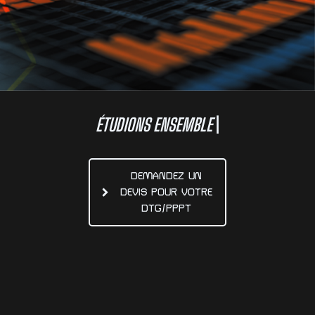
É
T
U
D
I
O
N
S
E
N
S
E
M
B
L
E
V
O
T
R
E
P
|
DEMANDEZ UN
DEVIS POUR VOTRE
DTG/PPPT